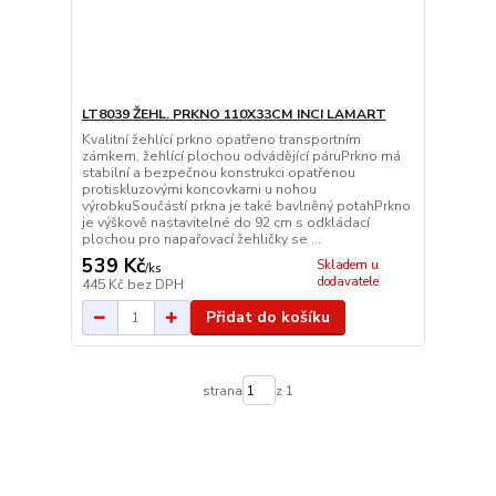
LT8039 ŽEHL. PRKNO 110X33CM INCI LAMART
Kvalitní žehlící prkno opatřeno transportním
zámkem, žehlící plochou odvádějící páruPrkno má
stabilní a bezpečnou konstrukci opatřenou
protiskluzovými koncovkami u nohou
výrobkuSoučástí prkna je také bavlněný potahPrkno
je výškově nastavitelné do 92 cm s odkládací
plochou pro napařovací žehličky se ...
539 Kč
Skladem u
/
ks
dodavatele
445 Kč
bez DPH
Přidat do košíku
strana
z 1