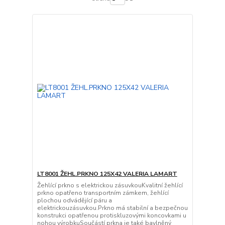
LT8001 ŽEHL.PRKNO 125X42 VALERIA LAMART
Žehlící prkno s elektrickou zásuvkouKvalitní žehlící
prkno opatřeno transportním zámkem, žehlící
plochou odvádějící páru a
elektrickouzásuvkou.Prkno má stabilní a bezpečnou
konstrukci opatřenou protiskluzovými koncovkami u
nohou výrobkuSoučástí prkna je také bavlněný