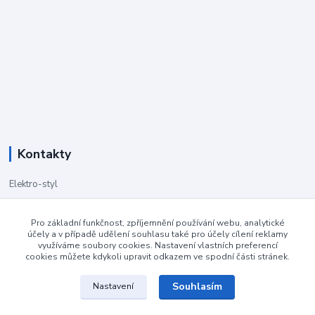
Kontakty
Elektro-styl
251 555 678, 608 028 926
Pro základní funkčnost, zpříjemnění používání webu, analytické
účely a v případě udělení souhlasu také pro účely cílení reklamy
(po-pá 9-18)
využíváme soubory cookies. Nastavení vlastních preferencí
cookies můžete kdykoli upravit odkazem ve spodní části stránek.
info@elektro-styl.cz
Souhlasím
Nastavení