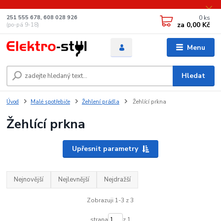
0
ks
251 555 678, 608 028 926
za
0,00 Kč
(po-pá 9-18)
Menu
Hledat
Úvod
Malé spotřebiče
Žehlení prádla
Žehlící prkna
Žehlící prkna
Upřesnit parametry
Nejnovější
Nejlevnější
Nejdražší
Zobrazuji 1-3 z 3
strana
z 1