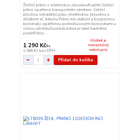
Žehlící prkno s elektrickou zásuvkouKvalitní žehlící
prkno opatřeno transportním zámkem, žehlící
plochou odvádějící páru, elektrickou zásuvkou a
držákem el. kabelu.Prkno má stabilní a bezpečnou
konstrukci opatřenou protiskluzovými koncovkami u
nohou výrobkuSoučástí prkna je také bavlněný
potahPrkno ...
Výrobek je
1 290 Kč
momentálně
/
ks
nedostupný
1 066 Kč
bez DPH
Přidat do košíku