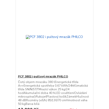
PCF 3802 i pultový mrazák PHILCO
Čistý objem mrazáku 380 lEnergetická třída
A++Energetická spotřeba 0,67 kWh/24hKlimatická
třída SN/N/ST/TMrazící výkon 25 kg/24
hodAkumulační doba 40 hLED osvětleníOvládání
mikrospínačiRukojeťPlastový košíkZámekHlučnost
48 dBRozměry (v/š/h) 85/130/70 cmHmotnost váha
50 kgBarva bílá