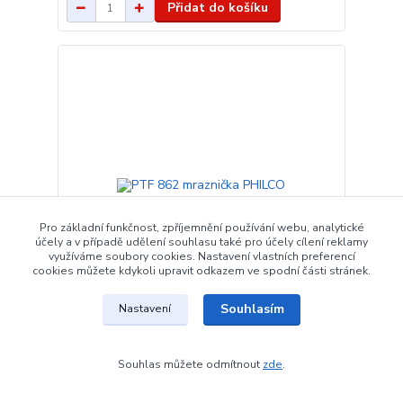
Přidat do košíku
Pro základní funkčnost, zpříjemnění používání webu, analytické
účely a v případě udělení souhlasu také pro účely cílení reklamy
využíváme soubory cookies. Nastavení vlastních preferencí
cookies můžete kdykoli upravit odkazem ve spodní části stránek.
Souhlasím
Nastavení
PTF 862 mraznička PHILCO
Jednodvéřová mrazničkaVlastnostiEnergetická třída
Souhlas můžete odmítnout
zde
.
A++Objem mrazničky 86 lRoční spotřeba energie
138 kWh3× zásuvkaHlučnost 39 dBMrazící výkon 6
kg/24 hod.Akumulační doba 15 hod.Klimatická třída