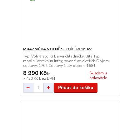
MRAZNIČKA VOLNĚ STOJÍCÍ RF168W
Typ: Volně stojící Barva chladničky: Bílá Typ
madla: Vertikální integrované ve dveřích Objem
celkový: 170 l Celkový čistý objem: 168 l
8 990 Kč
Skladem u
/
ks
dodavatele
7 430 Kč
bez DPH
Přidat do košíku