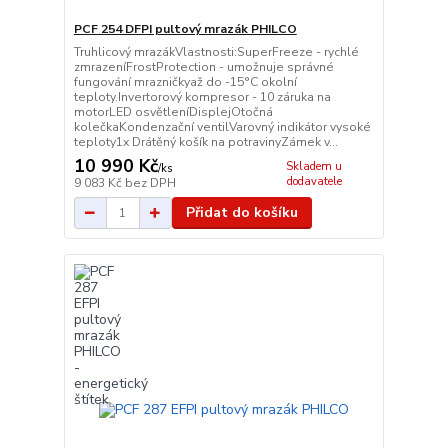
PCF 254 DFPI pultový mrazák PHILCO
Truhlicový mrazákVlastnosti:SuperFreeze - rychlé
zmrazeníFrostProtection - umožnuje správné
fungování mrazničkyaž do -15°C okolní
teploty.Invertorový kompresor - 10 záruka na
motorLED osvětleníDisplejOtočná
kolečkaKondenzační ventilVarovný indikátor vysoké
teploty1x Drátěný košík na potravinyZámek v...
10 990 Kč
Skladem u
/
ks
dodavatele
9 083 Kč
bez DPH
Přidat do košíku