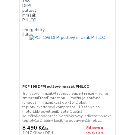
PCF 198 DFPI pultový mrazák PHILCO
Truhlicový mrazákVlastnosti:SuperFreeze - rychlé
zmrazeníFrostProtection - umožnuje správné
fungování mrazničkyaž do -15°C okolní
teploty.Invertorový kompresor - 10 záruka na
motorLED osvětleníDisplejOtočná
kolečkaKondenzační ventilVarovný indikátor vysoké
teploty1x Drátěný košík na potravinyZámek v...
8 490 Kč
Skladem u
/
ks
dodavatele
7 017 Kč
bez DPH