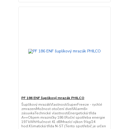
PF 186 ENF šuplíkový mrazák PHILCO
Šuplíkový mrazákVlastnostiSuperFreeze - rychlé
zmrazeníMožnost otočení dveříAlarm6×
zásuvkaTechnické vlastnostiEnergetická třída
A++Objem mrazničky 186 lRoční spotřeba energie
197 kWhHlučnost 41 dBMrazící výkon 9 kg/24
hod.Klimatická třída N-ST (Tento spotřebič je určen