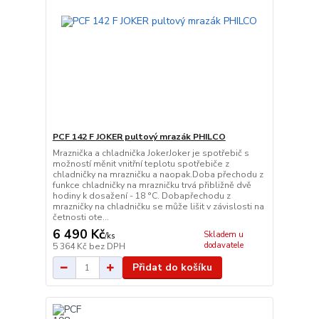
PCF 142 F JOKER pultový mrazák PHILCO
Mraznička a chladnička JokerJoker je spotřebič s
možností měnit vnitřní teplotu spotřebiče z
chladničky na mrazničku a naopak.Doba přechodu z
funkce chladničky na mrazničku trvá přibližně dvě
hodiny k dosažení - 18 °C. Dobapřechodu z
mrazničky na chladničku se může lišit v závislosti na
četnosti ote...
6 490 Kč
Skladem u
/
ks
dodavatele
5 364 Kč
bez DPH
Přidat do košíku