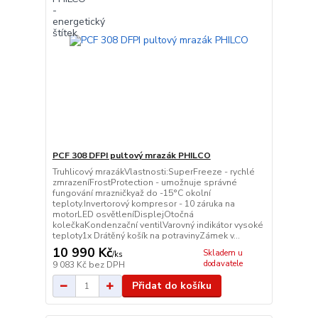
PCF 308 DFPI pultový mrazák PHILCO
Truhlicový mrazákVlastnosti:SuperFreeze - rychlé
zmrazeníFrostProtection - umožnuje správné
fungování mrazničkyaž do -15°C okolní
teploty.Invertorový kompresor - 10 záruka na
motorLED osvětleníDisplejOtočná
kolečkaKondenzační ventilVarovný indikátor vysoké
teploty1x Drátěný košík na potravinyZámek v...
10 990 Kč
Skladem u
/
ks
dodavatele
9 083 Kč
bez DPH
Přidat do košíku