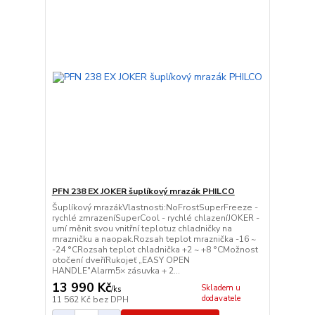
PFN 238 EX JOKER šuplíkový mrazák PHILCO
Šuplíkový mrazákVlastnosti:NoFrostSuperFreeze -
rychlé zmrazeníSuperCool - rychlé chlazeníJOKER -
umí měnit svou vnitřní teplotuz chladničky na
mrazničku a naopak.Rozsah teplot mraznička -16 ~
-24 °CRozsah teplot chladnička +2 ~ +8 °CMožnost
otočení dveříRukojeť „EASY OPEN
HANDLE"Alarm5× zásuvka + 2...
13 990 Kč
Skladem u
/
ks
dodavatele
11 562 Kč
bez DPH