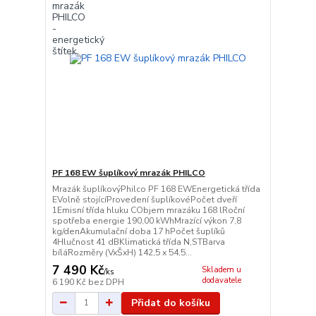
PF 168 EW šuplíkový mrazák PHILCO
Mrazák šuplíkovýPhilco PF 168 EWEnergetická třída
EVolně stojícíProvedení šuplíkovéPočet dveří
1Emisní třída hluku CObjem mrazáku 168 lRoční
spotřeba energie 190,00 kWhMrazící výkon 7,8
kg/denAkumulační doba 17 hPočet šuplíků
4Hlučnost 41 dBKlimatická třída N,STBarva
bíláRozměry (VxŠxH) 142,5 x 54,5...
7 490 Kč
Skladem u
/
ks
dodavatele
6 190 Kč
bez DPH
Přidat do košíku