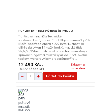
PCF 287 EFPI pultový mrazák PHILCO
Truhlicová mrazničkaTechnické
vlastnosti:Energetická třída EObjem mrazničky 287
lRoční spotřeba energie 227 kWhHlučnost 40
dBMrazící výkon 14 kg/24 hod.Klimatická třída
SN/N/ST/TVlastnosti:Frost protection - umožnuje
správné fungování mrazničky až do -15°C okolní
teplotyInvertorový kompresorSuperFre...
12 490 Kč
Skladem u
/
ks
dodavatele
10 322 Kč
bez DPH
Přidat do košíku