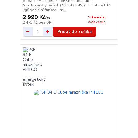
doba 9 hHlučnost 41 dBKlimatická třída
N,STRozměry (VxŠxH) 53 x 47 x 49cmHmotnost 14
kgSpeciální funkce - m...
2 990 Kč
Skladem u
/
ks
dodavatele
2 471 Kč
bez DPH
Přidat do košíku