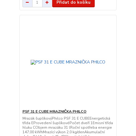
Přidat do košíku
PSF 31 E CUBE MRAZNIČKA PHILCO
Mrazák šuplíkovýPhilco PSF 31 E CUBEEnergetická
třída EProvedení šuplíkovéPočet dveří 1Emisní třída
hluku CObjem mrazáku 31 lRoční spotřeba energie
147,00 kWhMrazící výkon 2,0 kg/denAkumulační