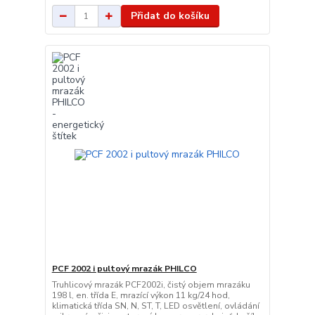
Přidat do košíku
PCF 2002 i pultový mrazák PHILCO
Truhlicový mrazák PCF2002i, čistý objem mrazáku
198 l, en. třída E, mrazící výkon 11 kg/24 hod,
klimatická třída SN, N, ST, T, LED osvětlení, ovládání