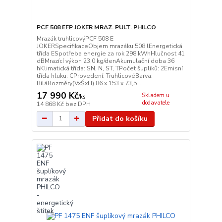
PCF 508 EFP JOKER MRAZ. PULT. PHILCO
Mrazák truhlicovýPCF 508 E
JOKERSpecifikaceObjem mrazáku 508 lEnergetická
třída ESpotřeba energie za rok 298 kWhHlučnost 41
dBMrazící výkon 23,0 kg/denAkumulační doba 36
hKlimatická třída: SN, N, ST, TPočet šuplíků: 2Emisní
třída hluku: CProvedení: TruhlicovéBarva:
BíláRozměry(VxŠxH) 86 x 153 x 73,5...
17 990 Kč
Skladem u
/
ks
dodavatele
14 868 Kč
bez DPH
Přidat do košíku