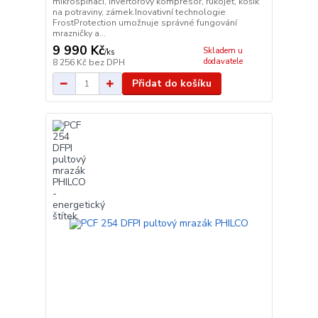
mikrospínači, invertorový kompresor, rukojeť, košík
na potraviny, zámek.Inovativní technologie
FrostProtection umožnuje správné fungování
mrazničky a...
9 990 Kč
Skladem u
/
ks
dodavatele
8 256 Kč
bez DPH
Přidat do košíku