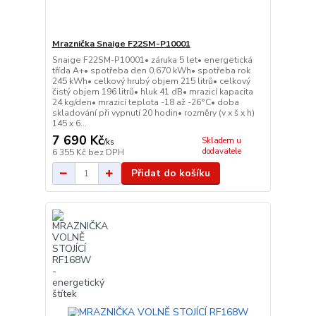
Mraznička Snaige F22SM-P10001
Snaige F22SM-P10001• záruka 5 let• energetická
třída A+• spotřeba den 0,670 kWh• spotřeba rok
245 kWh• celkový hrubý objem 215 litrů• celkový
čistý objem 196 litrů• hluk 41 dB• mrazicí kapacita
24 kg/den• mrazicí teplota -18 až -26°C• doba
skladování při vypnutí 20 hodin• rozměry (v x š x h)
145 x 6...
7 690 Kč
Skladem u
/
ks
dodavatele
6 355 Kč
bez DPH
Přidat do košíku