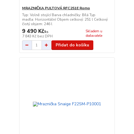
MRAZNIČKA PULTOVÁ RFC251E Romo
Typ: Volně stojící Barva chladničky: Bílá Typ
madla: Horizontální Objem celkový: 251 l Celkový
čistý objem: 246 l
9 490 Kč
Skladem u
/
ks
dodavatele
7 843 Kč
bez DPH
Přidat do košíku