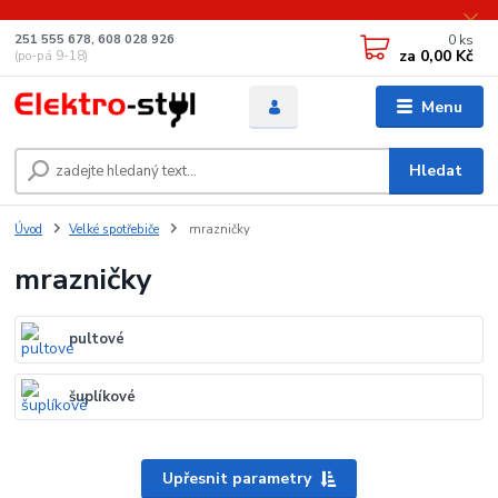
0
ks
251 555 678, 608 028 926
za
0,00 Kč
(po-pá 9-18)
Menu
Hledat
Úvod
Velké spotřebiče
mrazničky
mrazničky
pultové
šuplíkové
Upřesnit parametry