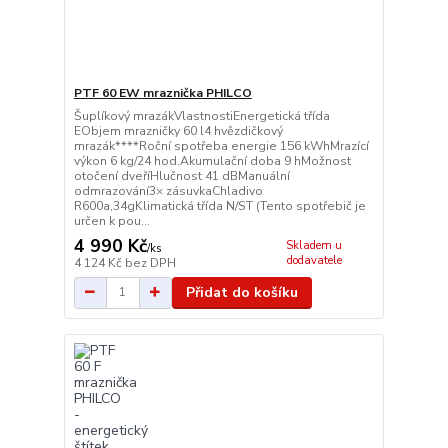
PTF 60 EW mraznička PHILCO
Šuplíkový mrazákVlastnostiEnergetická třída
EObjem mrazničky 60 l4 hvězdičkový
mrazák****Roční spotřeba energie 156 kWhMrazící
výkon 6 kg/24 hod.Akumulační doba 9 hMožnost
otočení dveříHlučnost 41 dBManuální
odmrazování3× zásuvkaChladivo
R600a,34gKlimatická třída N/ST (Tento spotřebič je
určen k pou...
4 990 Kč
Skladem u
/
ks
dodavatele
4 124 Kč
bez DPH
Přidat do košíku