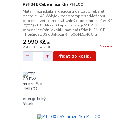
PSF 34 E Cube mraznička PHILCO
Malá mrazničkaEnergetická třída ESpotřeba el.
energie 148 kWh/rokJednokompresorMožnost
otočení dveříTermostatUžitný objem mrazničky: 34
l*(***) -18°CMrazící kapacita: 2 kg/24 hMožnost
otočení otvírání dveříKlimatická třída: N-SN-ST-
THlučnost: 39 dBaRozměr: 50x44,5x46,8 cm
2 990 Kč
/
ks
Na dotaz
2 471 Kč
bez DPH
Přidat do košíku