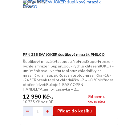
PFN 238 EW JOKER šuplíkový mrazák PHILCO
Šuplíkový mrazákVlastnosti:NoFrostSuperFreeze -
rychlé zmrazeníSuperCool - rychlé chlazeníJOKER -
umí měnit svou vnitřní teplotuz chladničky na
mrazničku a naopak.Rozsah teplot mraznička -16 ~
-24 °CRozsah teplot chladnička +2 ~ +8 °CMožnost
otočení dveříRukojeť „EASY OPEN
HANDLE"Alarm5× zásuvka + 2...
12 990 Kč
Skladem u
/
ks
dodavatele
10 736 Kč
bez DPH
Přidat do košíku