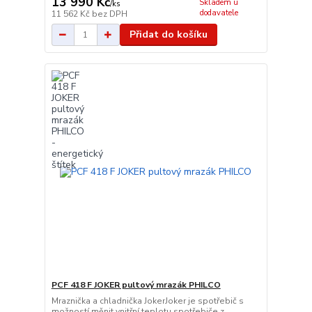
13 990 Kč
Skladem u
/
ks
dodavatele
11 562 Kč
bez DPH
Přidat do košíku
PCF 418 F JOKER pultový mrazák PHILCO
Mraznička a chladnička JokerJoker je spotřebič s
možností měnit vnitřní teplotu spotřebiče z