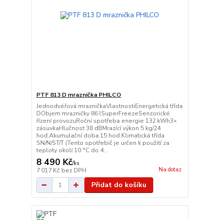
PTF 813 D mraznička PHILCO
Jednodvéřová mrazničkaVlastnostiEnergetická třída
DObjem mrazničky 86 lSuperFreezeSenzorické
řízení provozuRoční spotřeba energie 132 kWh3×
zásuvkaHlučnost 38 dBMrazící výkon 5 kg/24
hod.Akumulační doba 15 hod.Klimatická třída
SN/N/ST/T (Tento spotřebič je určen k použití za
teploty okolí 10 °C do 4...
8 490 Kč
/
ks
Na dotaz
7 017 Kč
bez DPH
Přidat do košíku