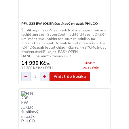
PFN 238 EW JOKER šuplíkový mrazák PHILCO
Šuplíkový mrazákVlastnosti:NoFrostSuperFreeze -
rychlé zmrazeníSuperCool - rychlé chlazeníJOKER -
umí měnit svou vnitřní teplotuz chladničky na
mrazničku a naopak.Rozsah teplot mraznička -16 ~
-24 °CRozsah teplot chladnička +2 ~ +8 °CMožnost
otočení dveříRukojeť „EASY OPEN
HANDLE"Alarm5× zásuvka + 2...
14 990 Kč
Skladem u
/
ks
dodavatele
12 388 Kč
bez DPH
Přidat do košíku