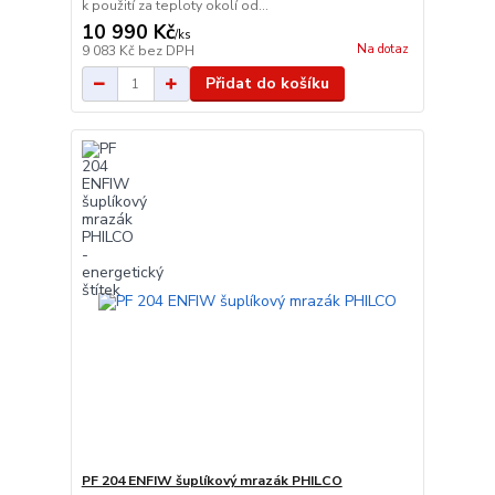
k použití za teploty okolí od...
10 990 Kč
/
ks
Na dotaz
9 083 Kč
bez DPH
Přidat do košíku
PF 204 ENFIW šuplíkový mrazák PHILCO