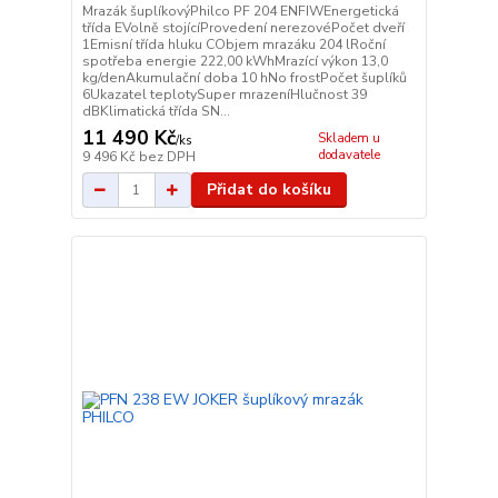
Mrazák šuplíkovýPhilco PF 204 ENFIWEnergetická
třída EVolně stojícíProvedení nerezovéPočet dveří
1Emisní třída hluku CObjem mrazáku 204 lRoční
spotřeba energie 222,00 kWhMrazící výkon 13,0
kg/denAkumulační doba 10 hNo frostPočet šuplíků
6Ukazatel teplotySuper mrazeníHlučnost 39
dBKlimatická třída SN...
11 490 Kč
Skladem u
/
ks
dodavatele
9 496 Kč
bez DPH
Přidat do košíku