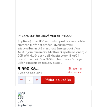
PF 1475 ENF šuplíkový mrazák PHILCO
Šuplíkový mrazákVlastnostiSuperFreeze - rychlé
zmrazeníMožnost otočení dveříAlarm5×
zásuvkaTechnické vlastnostiEnergetická třída
A++Objem mrazničky 147 lRoční spotřeba energie
205 kWhHlučnost 41 dBMrazící výkon 8 kg/24
hod.Klimatická třída N-ST-T (Tento spotřebič je
určen k použití za teploty okolí ...
9 990 Kč
Skladem u
/
ks
dodavatele
8 256 Kč
bez DPH
Přidat do košíku