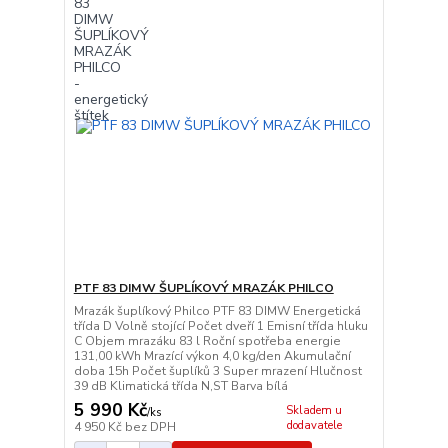
PTF 83 DIMW ŠUPLÍKOVÝ MRAZÁK PHILCO
Mrazák šuplíkový Philco PTF 83 DIMW Energetická
třída D Volně stojící Počet dveří 1 Emisní třída hluku
C Objem mrazáku 83 l Roční spotřeba energie
131,00 kWh Mrazící výkon 4,0 kg/den Akumulační
doba 15h Počet šuplíků 3 Super mrazení Hlučnost
39 dB Klimatická třída N,ST Barva bílá
5 990 Kč
Skladem u
/
ks
dodavatele
4 950 Kč
bez DPH