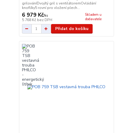
grilováníDvojítý gril s ventilátoremOvládání
knoflíky5 rovní pro vložení plech...
6 979 Kč
Skladem u
/
ks
dodavatele
5 768 Kč
bez DPH
Přidat do košíku