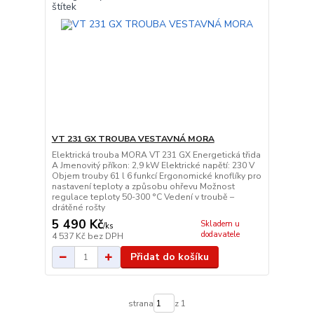
VT 231 GX TROUBA VESTAVNÁ MORA
Elektrická trouba MORA VT 231 GX Energetická třida
A Jmenovitý příkon: 2,9 kW Elektrické napětí: 230 V
Objem trouby 61 l 6 funkcí Ergonomické knoflíky pro
nastavení teploty a způsobu ohřevu Možnost
regulace teploty 50-300 °C Vedení v troubě –
drátěné rošty
5 490 Kč
Skladem u
/
ks
dodavatele
4 537 Kč
bez DPH
Přidat do košíku
strana
z 1