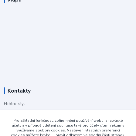
Kontakty
Elektro-styl
251 555 678, 608 028 926
Pro základní funkčnost, zpříjemnění používání webu, analytické
účely a v případě udělení souhlasu také pro účely cílení reklamy
(po-pá 9-18)
využíváme soubory cookies. Nastavení vlastních preferencí
cookies můžete kdykoli upravit odkazem ve spodní části stránek.