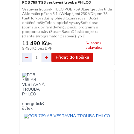
POB 759 TSB vestavná trouba PHILCO
Vestavná troubaPHILCO POB 759 BEnergetická třída
AMximální příkon 3,1 kWNapájení 230 VObjem 78
lGrilHorkovzdušný ohřevRozmrazováníBoční
drátěné roštyTeleskopické výsuvySoft close
(pomalé dovířání dvířek)3 pečící programy s
podporou páry (SteamBase)Dětská pojistka
(displej)Programátor (časovač)Typ či...
11 490 Kč
Skladem u
/
ks
dodavatele
9 496 Kč
bez DPH
Přidat do košíku