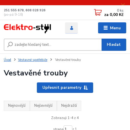
0
ks
251 555 678, 608 028 926
za
0,00 Kč
(po-pá 9-18)
Menu
Hledat
Úvod
Vestavné spotřebiče
Vestavěné trouby
Vestavěné trouby
Upřesnit parametry
Nejnovější
Nejlevnější
Nejdražší
Zobrazuji 1-4 z 4
strana
z 1