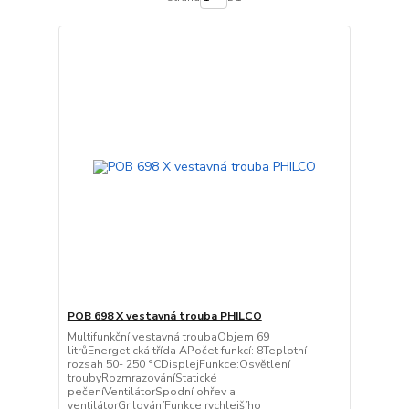
POB 698 X vestavná trouba PHILCO
Multifunkční vestavná troubaObjem 69
litrůEnergetická třída APočet funkcí: 8Teplotní
rozsah 50- 250 °CDisplejFunkce:Osvětlení
troubyRozmrazováníStatické
pečeníVentilátorSpodní ohřev a
ventilátorGrilováníFunkce rychlejšího