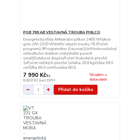
POB 769 AB VESTAVNÁ TROUBA PHILCO
Energetická třída AMximální příkon 2400 WVýkon
grilu (W) 2200 WVnitřní objem trouby 76 lPočet
programů 9Programátor (časovač)GrilHorkovzdušný
ohřevBoční drátěné roštyVnitřní povrch
smaltDotykový displejPočet hlubokých plechů
1xPočet mělkých plechů 1xVáha 28,8 kgVýška 59,0
cmŠířka 60,0 cmHloubka 60,0...
7 990 Kč
Skladem u
/
ks
dodavatele
6 603 Kč
bez DPH
Přidat do košíku